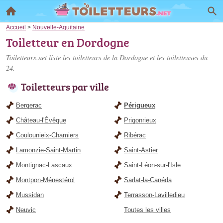
Accueil
>
Nouvelle-Aquitaine
Toiletteur en Dordogne
Toiletteurs.net liste les
toiletteurs de la Dordogne
et les toiletteuses du
24.
Toiletteurs par ville
Bergerac
Périgueux
Château-l'Évêque
Prigonrieux
Coulounieix-Chamiers
Ribérac
Lamonzie-Saint-Martin
Saint-Astier
Montignac-Lascaux
Saint-Léon-sur-l'Isle
Montpon-Ménestérol
Sarlat-la-Canéda
Mussidan
Terrasson-Lavilledieu
Neuvic
Toutes les villes