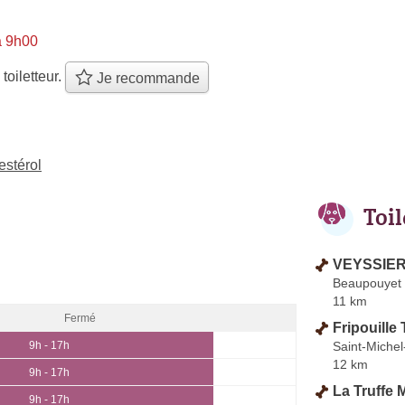
à 9h00
 toiletteur.
Je recommande
estérol
Toi
VEYSSIER
Beaupouyet
11 km
Fermé
Fripouille 
Saint-Miche
9h - 17h
12 km
9h - 17h
La Truffe 
9h - 17h