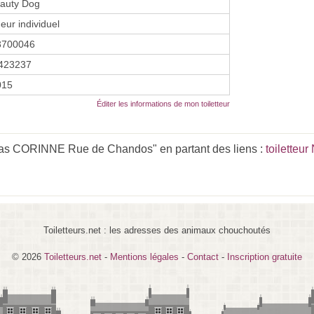
auty Dog
eur individuel
3700046
423237
015
Éditer les informations de mon toiletteur
ias CORINNE Rue de Chandos" en partant des liens :
toiletteu
Toiletteurs.net : les adresses des animaux chouchoutés
© 2026
Toiletteurs.net
-
Mentions légales
-
Contact
-
Inscription gratuite