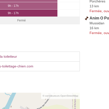
Porchères
13 km
9h - 17h
Fermée, ouv
9h - 17h
Anim O Po
Fermé
Mussidan
16 km
Fermée, ouv
a toiletteur
-toilettage-chien.com
© contributeurs OpenStreetMap