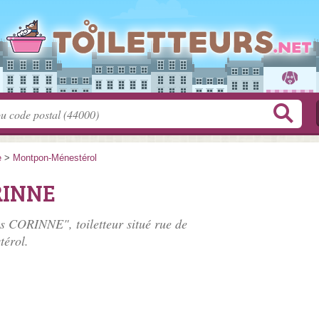
e
>
Montpon-Ménestérol
RINNE
as CORINNE", toiletteur situé
rue de
érol.