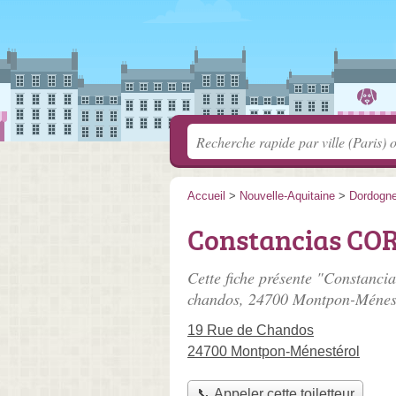
Accueil
>
Nouvelle-Aquitaine
>
Dordogn
Constancias CO
Cette fiche présente "Constanci
chandos
, 24700 Montpon-Ménest
19 Rue de Chandos
24700 Montpon-Ménestérol
📞 Appeler cette toiletteur