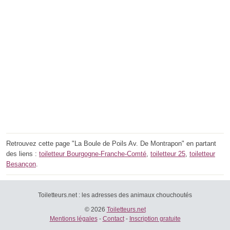
Retrouvez cette page "La Boule de Poils Av. De Montrapon" en partant
des liens :
toiletteur Bourgogne-Franche-Comté
,
toiletteur 25
,
toiletteur
Besançon
.
Toiletteurs.net : les adresses des animaux chouchoutés
© 2026
Toiletteurs.net
Mentions légales
-
Contact
-
Inscription gratuite