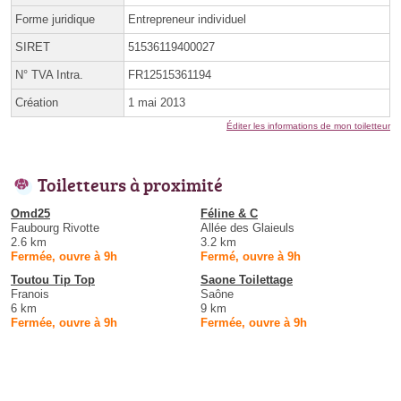
Forme juridique
Entrepreneur individuel
SIRET
51536119400027
N° TVA Intra.
FR12515361194
Création
1 mai 2013
Éditer les informations de mon toiletteur
Toiletteurs à proximité
Omd25
Féline & C
Faubourg Rivotte
Allée des Glaieuls
2.6 km
3.2 km
Fermée, ouvre à 9h
Fermé, ouvre à 9h
Toutou Tip Top
Saone Toilettage
Franois
Saône
6 km
9 km
Fermée, ouvre à 9h
Fermée, ouvre à 9h