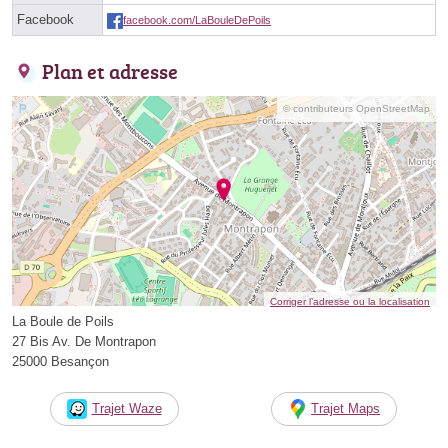
Facebook
facebook.com/LaBouleDePoils
Plan et adresse
© contributeurs OpenStreetMap
Corriger l’adresse ou la localisation
La Boule de Poils
27 Bis Av. De Montrapon
25000 Besançon
Trajet Waze
Trajet Maps