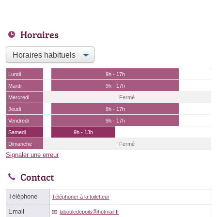
Horaires
Lundi
9h - 17h
Mardi
9h - 17h
Mercredi
Fermé
Jeudi
9h - 17h
Vendredi
9h - 17h
Samedi
9h - 13h
Dimanche
Fermé
Signaler une erreur
Contact
Téléphone
Téléphoner à la toiletteur
Email
labouledepoilsⓐhotmail.fr