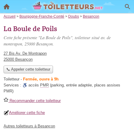
Accueil
>
Bourgogne-Franche-Comté
>
Doubs
>
Besançon
La Boule de Poils
Cette fiche présente "La Boule de Poils", toiletteur situé
av. de
montrapon
, 25000 Besançon.
27 Bis Av. De Montrapon
25000 Besançon
📞 Appeler cette toiletteur
Toiletteur
-
Fermée, ouvre à 9h
Services :
accès
PMR
(parking, entrée adaptée, places assises
PMR)
Recommander cette toiletteur
Améliorer cette fiche
Autres toiletteurs à Besançon