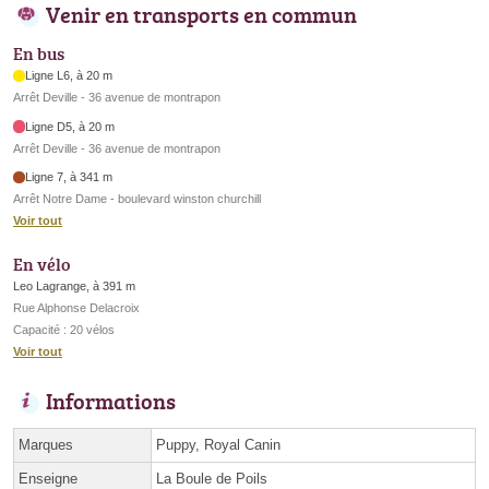
Venir en transports en commun
En bus
Ligne L6, à 20 m
Arrêt Deville - 36 avenue de montrapon
Ligne D5, à 20 m
Arrêt Deville - 36 avenue de montrapon
Ligne 7, à 341 m
Arrêt Notre Dame - boulevard winston churchill
Voir tout
En vélo
Leo Lagrange, à 391 m
Rue Alphonse Delacroix
Capacité : 20 vélos
Voir tout
Informations
Marques
Puppy, Royal Canin
Enseigne
La Boule de Poils