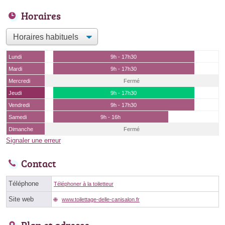
Horaires
Lundi
9h - 17h30
Mardi
9h - 17h30
Mercredi
Fermé
Jeudi
9h - 17h30
Vendredi
9h - 17h30
Samedi
9h - 16h
Dimanche
Fermé
Signaler une erreur
Contact
Téléphone
Téléphoner à la toiletteur
Site web
www.toilettage-delle-canisalon.fr
Plan et adresse