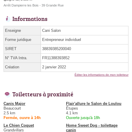
Arrêt Dampierre les Bois - 39 Grande Rue
Informations
Enseigne
Cani Salon
Forme juridique
Entrepreneur individuel
SIRET
38839385200040
N° TVA Intra.
FR11388393852
Création
2 janvier 2022
Éditer les informations de mon toiletteur
Toiletteurs à proximité
Canis Major
Flair'allure le Salon de Loulou
Beaucourt
Étupes
2.5 km
4.1 km
Fermée, ouvre à 14h
Ouverte jusqu'à 18h
Le Chien Coquet
Home Sweet Dog - toilettage
Grandvillars
canin