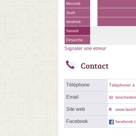
Mercredi
Jeudi
Vendredi
Samedi
Dimanche
Signaler une erreur
Contact
Téléphone
Téléphoner à l
Email
lanichede
Site web
www.lanic
Facebook
facebook.