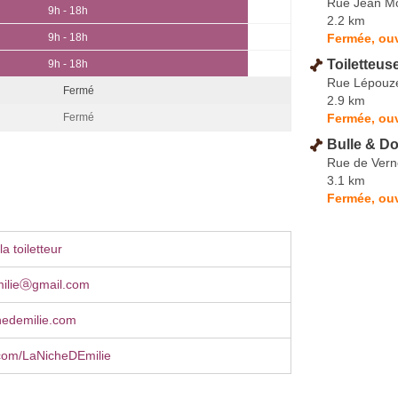
Rue Jean Mo
9h - 18h
2.2 km
Fermée, ouv
9h - 18h
Toiletteus
9h - 18h
Rue Lépouz
Fermé
2.9 km
Fermée, ouv
Fermé
Bulle & Do
Rue de Ver
3.1 km
Fermée, ouv
a toiletteur
milieⓐgmail.com
hedemilie.com
com/LaNicheDEmilie