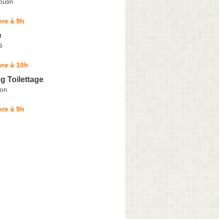
ulin
re à 9h
e
é
re à 10h
g Toilettage
non
re à 9h