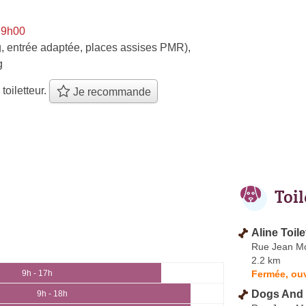
 9h00
, entrée adaptée, places assises PMR)
,
g
 toiletteur.
Je recommande
Toi
Aline Toil
Rue Jean Mo
2.2 km
Fermée, ouv
9h - 17h
Dogs And 
9h - 18h