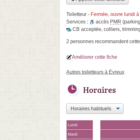
Toiletteur
-
Fermée, ouvre lundi à
Services :
accès
PMR
(parking
CB acceptée
,
colliers
,
trimmin
2 personnes
recommandent
cette
Améliorer cette fiche
Autres toiletteurs à Évreux
Horaires
Lundi
Mardi