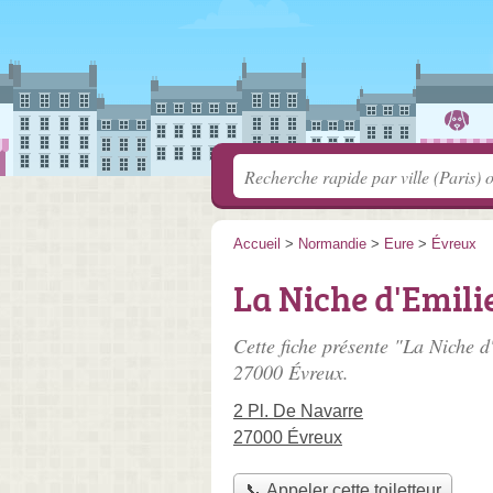
Accueil
>
Normandie
>
Eure
>
Évreux
La Niche d'Emili
Cette fiche présente "La Niche d'
27000 Évreux.
2 Pl. De Navarre
27000 Évreux
📞 Appeler cette toiletteur