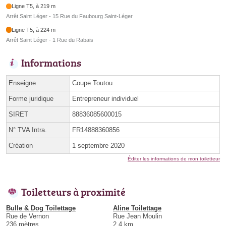
Ligne T5, à 219 m
Arrêt Saint Léger - 15 Rue du Faubourg Saint-Léger
Ligne T5, à 224 m
Arrêt Saint Léger - 1 Rue du Rabais
Informations
Enseigne
Coupe Toutou
Forme juridique
Entrepreneur individuel
SIRET
88836085600015
N° TVA Intra.
FR14888360856
Création
1 septembre 2020
Éditer les informations de mon toiletteur
Toiletteurs à proximité
Bulle & Dog Toilettage
Aline Toilettage
Rue de Vernon
Rue Jean Moulin
236 mètres
2.4 km