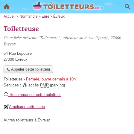
Accueil
>
Normandie
>
Eure
>
Évreux
Toiletteuse
Cette fiche présente "Toiletteuse", toiletteur situé
rue lépouzé
, 27000
Évreux.
64 Rue Lépouzé
27000 Évreux
📞 Appeler cette toiletteur
Toiletteuse
-
Fermée, ouvre demain à 10h
Services :
accès
PMR
(parking)
Recommander cette toiletteur
Améliorer cette fiche
Autres toiletteurs à Évreux