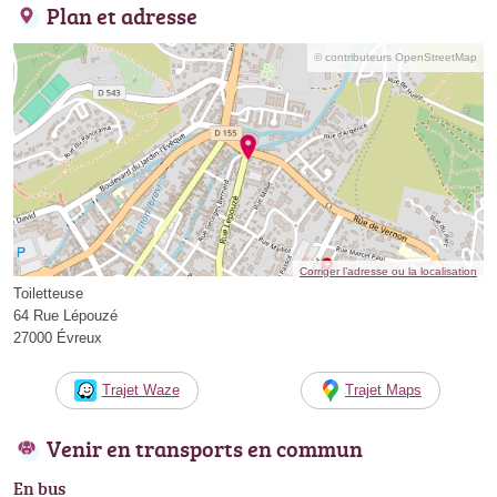
Plan et adresse
© contributeurs OpenStreetMap
Corriger l’adresse ou la localisation
Toiletteuse
64 Rue Lépouzé
27000 Évreux
Trajet Waze
Trajet Maps
Venir en transports en commun
En bus