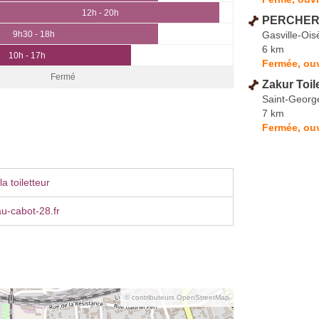
12h - 20h
PERCHERO
Gasville-Oi
9h30 - 18h
6 km
10h - 17h
Fermée, ouv
Fermé
Zakur Toil
Saint-Georg
7 km
Fermée, ouv
a toiletteur
u-cabot-28.fr
© contributeurs OpenStreetMap