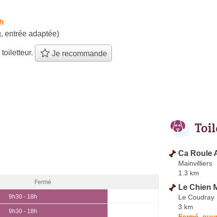
h
, entrée adaptée)
 toiletteur.
Je recommande
Toi
Ca Roule 
Mainvilliers
1.3 km
Fermé
Le Chien 
Le Coudray
9h30 - 18h
3 km
9h30 - 18h
Fermé, ouvr