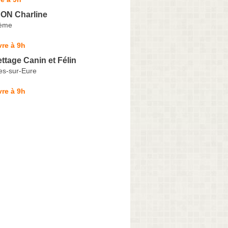
N Charline
sème
re à 9h
ettage Canin et Félin
es-sur-Eure
re à 9h