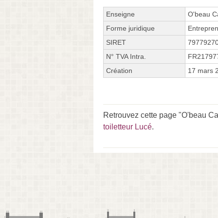
Enseigne
O'beau C
Forme juridique
Entrepren
SIRET
7977927
N° TVA Intra.
FR21797
Création
17 mars 
Retrouvez cette page "O'beau Cab
toiletteur Lucé
.