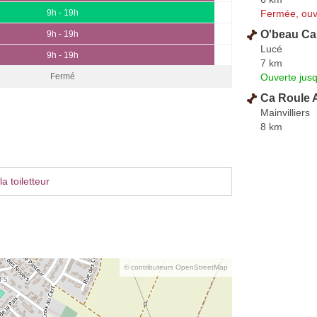
Fermée, ouv
9h - 19h
O'beau Ca
9h - 19h
Lucé
9h - 19h
7 km
Ouverte jus
Fermé
Ca Roule 
Mainvilliers
8 km
a toiletteur
© contributeurs OpenStreetMap