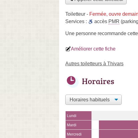
Toiletteur
-
Fermée, ouvre demain
Services :
accès
PMR
(parking
Une personne
recommande
cette
Améliorer cette fiche
Autres toiletteurs à Thivars
Horaires
Lundi
Mardi
Mercredi