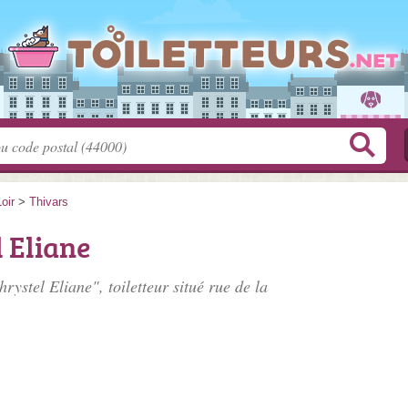
oir
>
Thivars
 Eliane
rystel Eliane", toiletteur situé
rue de la