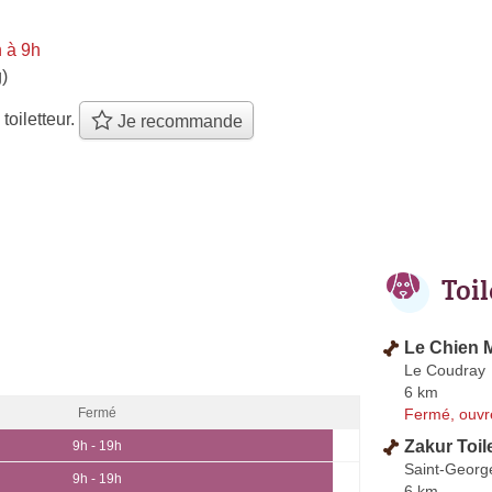
 à 9h
)
 toiletteur.
Je recommande
Toi
Le Chien 
Le Coudray
6 km
Fermé, ouvr
Fermé
Zakur Toil
9h - 19h
Saint-Georg
9h - 19h
6 km