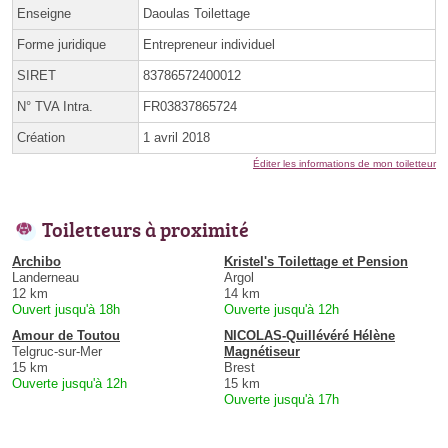
Enseigne
Daoulas Toilettage
Forme juridique
Entrepreneur individuel
SIRET
83786572400012
N° TVA Intra.
FR03837865724
Création
1 avril 2018
Éditer les informations de mon toiletteur
Toiletteurs à proximité
Archibo
Kristel's Toilettage et Pension
Landerneau
Argol
12 km
14 km
Ouvert jusqu'à 18h
Ouverte jusqu'à 12h
Amour de Toutou
NICOLAS-Quillévéré Hélène
Telgruc-sur-Mer
Magnétiseur
15 km
Brest
Ouverte jusqu'à 12h
15 km
Ouverte jusqu'à 17h