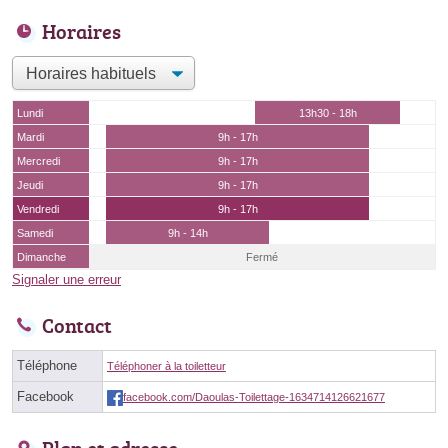
Horaires
Lundi
13h30 - 18h
Mardi
9h - 17h
Mercredi
9h - 17h
Jeudi
9h - 17h
Vendredi
9h - 17h
Samedi
9h - 14h
Dimanche
Fermé
Signaler une erreur
Contact
Téléphone
Téléphoner à la toiletteur
Facebook
facebook.com/Daoulas-Toilettage-1634714126621677
Plan et adresse