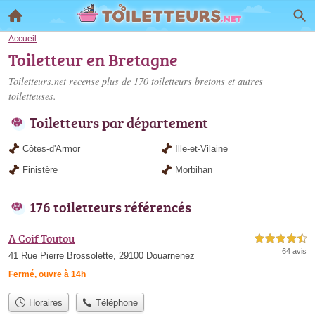
Accueil
Toiletteur en Bretagne
Toiletteurs.net recense plus de 170
toiletteurs bretons
et autres
toiletteuses.
Toiletteurs par département
Côtes-d'Armor
Ille-et-Vilaine
Finistère
Morbihan
176 toiletteurs référencés
A Coif Toutou
4,5 étoiles sur 5
64 avis
41 Rue Pierre Brossolette, 29100 Douarnenez
Fermé, ouvre à 14h
Horaires
Téléphone