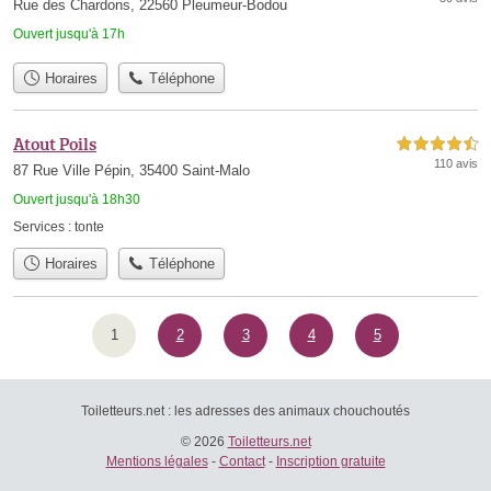
Rue des Chardons, 22560 Pleumeur-Bodou
Ouvert jusqu'à 17h
Horaires
Téléphone
Atout Poils
4,5 étoiles sur 5
110 avis
87 Rue Ville Pépin, 35400 Saint-Malo
Ouvert jusqu'à 18h30
Services :
tonte
Horaires
Téléphone
1
2
3
4
5
Toiletteurs.net : les adresses des animaux chouchoutés
© 2026
Toiletteurs.net
Mentions légales
-
Contact
-
Inscription gratuite