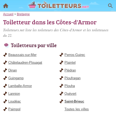
Accueil
>
Bretagne
Toiletteur dans les Côtes-d'Armor
Toiletteurs.net liste les
toiletteurs des Côtes-d'Armor
et les toiletteuses
du 22.
Toiletteurs par ville
Beaussais-sur-Mer
Perros-Guirec
Châtelaudren-Plouagat
Plaintel
Dinan
Plédran
Guingamp
Ploufragan
Lamballe-Armor
Plouha
Lannion
Quévert
Loudéac
Saint-Brieuc
Paimpol
Toutes les villes