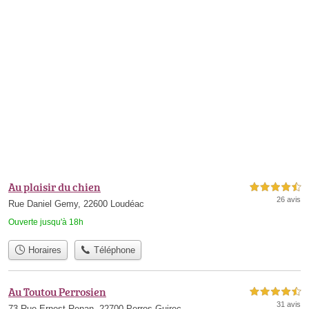
Au plaisir du chien
4,5 étoiles sur 5
26 avis
Rue Daniel Gemy, 22600 Loudéac
Ouverte jusqu'à 18h
Horaires
Téléphone
Au Toutou Perrosien
4,5 étoiles sur 5
31 avis
73 Rue Ernest Renan, 22700 Perros-Guirec