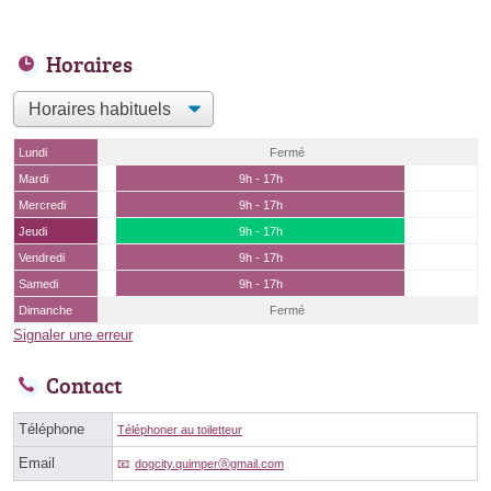
Horaires
Lundi
Fermé
Mardi
9h - 17h
Mercredi
9h - 17h
Jeudi
9h - 17h
Vendredi
9h - 17h
Samedi
9h - 17h
Dimanche
Fermé
Signaler une erreur
Contact
Téléphone
Téléphoner au toiletteur
Email
dogcity.quimperⓐgmail.com