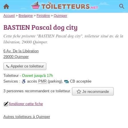
Accueil
>
Bretagne
>
Finistère
>
Quimper
BASTIEN Pascal dog city
Cette fiche présente "BASTIEN Pascal dog city", toiletteur situé
av. de la
libération
, 29000 Quimper.
6 Av. De la Libération
29000 Quimper
📞 Appeler ce toiletteur
Toiletteur
-
Ouvert jusqu'à 17h
Services :
accès
PMR
(parking)
,
CB acceptée
3 personnes
recommandent
ce toiletteur.
Je recommande
Améliorer cette fiche
Autres toiletteurs à Quimper