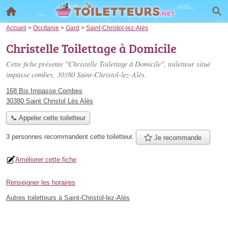
Accueil
>
Occitanie
>
Gard
>
Saint-Christol-lez-Alès
Christelle Toilettage à Domicile
Cette fiche présente "Christelle Toilettage à Domicile", toiletteur situé
impasse combes
, 30380 Saint-Christol-lez-Alès.
168 Bis Impasse Combes
30380 Saint Christol Lès Alès
📞 Appeler cette toiletteur
3 personnes
recommandent
cette toiletteur.
Je recommande
Améliorer cette fiche
Renseigner les horaires
Autres toiletteurs à Saint-Christol-lez-Alès