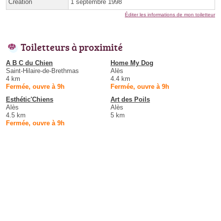
Création
1 septembre 1998
Éditer les informations de mon toiletteur
Toiletteurs à proximité
A B C du Chien
Home My Dog
Saint-Hilaire-de-Brethmas
Alès
4 km
4.4 km
Fermée, ouvre à 9h
Fermée, ouvre à 9h
Esthétic'Chiens
Art des Poils
Alès
Alès
4.5 km
5 km
Fermée, ouvre à 9h