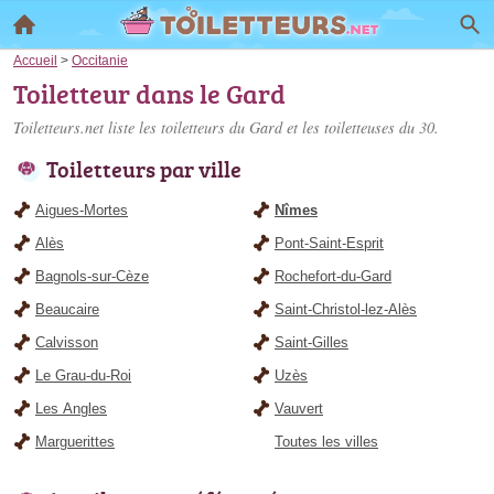
Accueil
>
Occitanie
Toiletteur dans le Gard
Toiletteurs.net liste les
toiletteurs du Gard
et les toiletteuses du 30.
Toiletteurs par ville
Aigues-Mortes
Nîmes
Alès
Pont-Saint-Esprit
Bagnols-sur-Cèze
Rochefort-du-Gard
Beaucaire
Saint-Christol-lez-Alès
Calvisson
Saint-Gilles
Le Grau-du-Roi
Uzès
Les Angles
Vauvert
Marguerittes
Toutes les villes