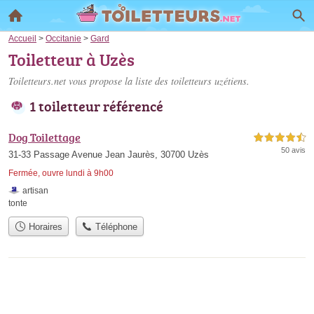
Accueil
>
Occitanie
>
Gard
Toiletteur à Uzès
Toiletteurs.net vous propose la liste des
toiletteurs uzétiens
.
1 toiletteur référencé
Dog Toilettage
4,5 étoiles sur 5
50 avis
31-33 Passage Avenue Jean Jaurès, 30700 Uzès
Fermée, ouvre lundi à 9h00
artisan
tonte
Horaires
Téléphone