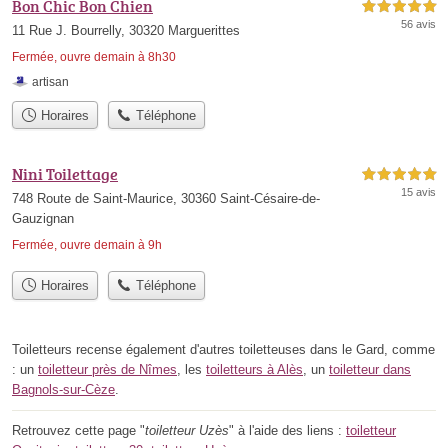
Bon Chic Bon Chien
5,0 étoiles sur 5
56 avis
11 Rue J. Bourrelly, 30320 Marguerittes
Fermée, ouvre demain à 8h30
artisan
Horaires
Téléphone
Nini Toilettage
5,0 étoiles sur 5
15 avis
748 Route de Saint-Maurice, 30360 Saint-Césaire-de-
Gauzignan
Fermée, ouvre demain à 9h
Horaires
Téléphone
Toiletteurs recense également d'autres toiletteuses dans le Gard, comme
: un
toiletteur près de Nîmes
, les
toiletteurs à Alès
, un
toiletteur dans
Bagnols-sur-Cèze
.
Retrouvez cette page "
toiletteur Uzès
" à l'aide des liens :
toiletteur