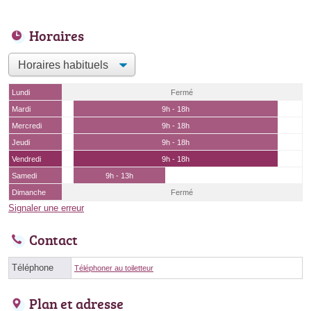
Horaires
Lundi
Fermé
Mardi
9h - 18h
Mercredi
9h - 18h
Jeudi
9h - 18h
Vendredi
9h - 18h
Samedi
9h - 13h
Dimanche
Fermé
Signaler une erreur
Contact
Téléphone
Téléphoner au toiletteur
Plan et adresse