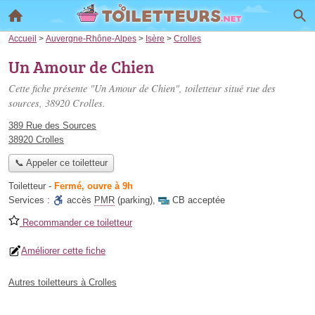
Accueil
>
Auvergne-Rhône-Alpes
>
Isère
>
Crolles
Un Amour de Chien
Cette fiche présente "Un Amour de Chien", toiletteur situé
rue des
sources
, 38920 Crolles.
389 Rue des Sources
38920 Crolles
📞 Appeler ce toiletteur
Toiletteur
-
Fermé, ouvre à 9h
Services :
accès
PMR
(parking)
,
CB acceptée
Recommander ce toiletteur
Améliorer cette fiche
Autres toiletteurs à Crolles