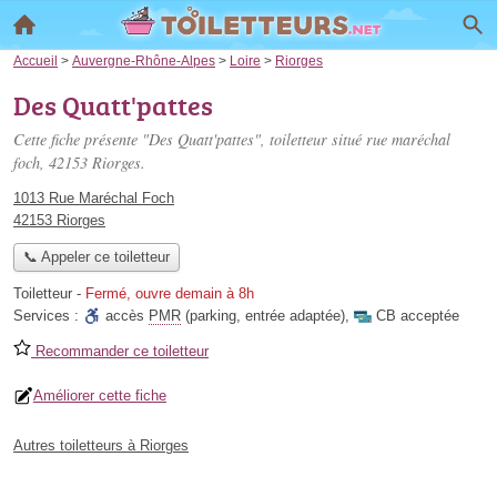
Accueil
>
Auvergne-Rhône-Alpes
>
Loire
>
Riorges
Des Quatt'pattes
Cette fiche présente "Des Quatt'pattes", toiletteur situé
rue maréchal
foch
, 42153 Riorges.
1013 Rue Maréchal Foch
42153 Riorges
📞 Appeler ce toiletteur
Toiletteur
-
Fermé, ouvre demain à 8h
Services :
accès
PMR
(parking, entrée adaptée)
,
CB acceptée
Recommander ce toiletteur
Améliorer cette fiche
Autres toiletteurs à Riorges