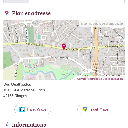
Plan et adresse
© contributeurs OpenStreetMap
Corriger l’adresse ou la localisation
Des Quatt'pattes
1013 Rue Maréchal Foch
42153 Riorges
Trajet Waze
Trajet Maps
Informations