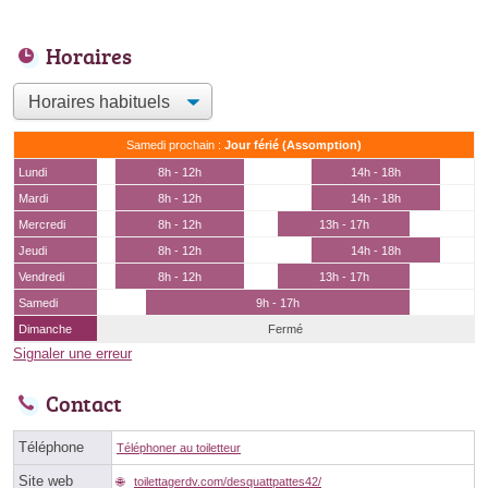
Horaires
Samedi prochain :
Jour férié (Assomption)
Lundi
8h - 12h
14h - 18h
Mardi
8h - 12h
14h - 18h
Mercredi
8h - 12h
13h - 17h
Jeudi
8h - 12h
14h - 18h
Vendredi
8h - 12h
13h - 17h
Samedi
9h - 17h
Dimanche
Fermé
Signaler une erreur
Contact
Téléphone
Téléphoner au toiletteur
Site web
toilettagerdv.com/desquattpattes42/