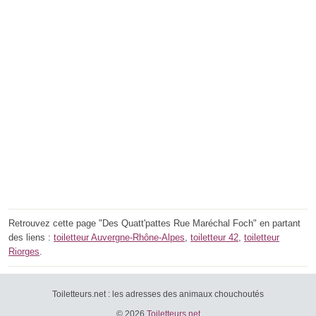
Retrouvez cette page "Des Quatt'pattes Rue Maréchal Foch" en partant
des liens :
toiletteur Auvergne-Rhône-Alpes
,
toiletteur 42
,
toiletteur
Riorges
.
Toiletteurs.net : les adresses des animaux chouchoutés
© 2026
Toiletteurs.net