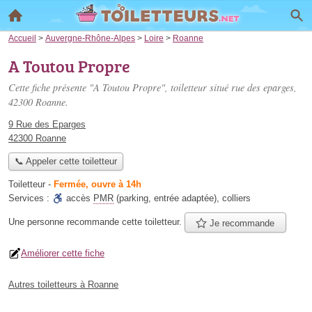
Accueil
>
Auvergne-Rhône-Alpes
>
Loire
>
Roanne
A Toutou Propre
Cette fiche présente "A Toutou Propre", toiletteur situé
rue des eparges
,
42300 Roanne.
9 Rue des Eparges
42300 Roanne
📞 Appeler cette toiletteur
Toiletteur
-
Fermée, ouvre à 14h
Services :
accès
PMR
(parking, entrée adaptée)
,
colliers
Une personne
recommande
cette toiletteur.
Je recommande
Améliorer cette fiche
Autres toiletteurs à Roanne