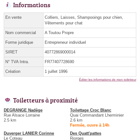
Informations
En vente
Colliers, Laisses, Shampooings pour chien,
Vêtements pour chat
Nom commercial
A Toutou Propre
Forme juridique
Entrepreneur individuel
SIRET
40772869000014
N° TVA Intra.
FR77407728690
Création
1 juillet 1996
Éditer les informations de mon toiletteur
Toiletteurs à proximité
DEGRANGE Nadège
Toilettage Croc Blanc
Rue Alsace Lorraine
Quai Commandant Lherminier
2.5 km
2.6 km
Fermée, ouvre à 14h
Duverger LANIER Corinne
Des Quatt'pattes
Le Coteau
Riorges