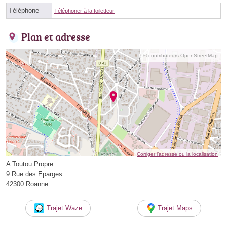
Téléphone
Téléphoner à la toiletteur
Plan et adresse
© contributeurs OpenStreetMap
Corriger l’adresse ou la localisation
A Toutou Propre
9 Rue des Eparges
42300 Roanne
Trajet Waze
Trajet Maps