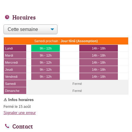
Horaires
Samedi prochain :
Jour férié (Assomption)
Lundi
9h - 12h
14h - 18h
Mardi
9h - 12h
14h - 18h
Mercredi
9h - 12h
14h - 18h
Jeudi
9h - 12h
14h - 18h
Vendredi
9h - 12h
14h - 18h
Samedi
Fermé
(15 août)
Dimanche
Fermé
Fermé le 15 août
Signaler une erreur
Contact