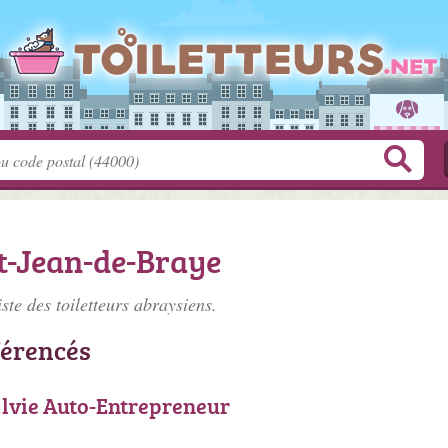
nt-Jean-de-Braye
iste des
toiletteurs abraysiens
.
férencés
lvie Auto-Entrepreneur