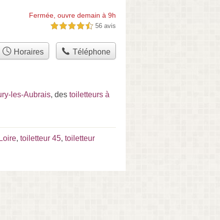
Fermée, ouvre demain à 9h
56 avis
4,5 étoiles sur 5
Horaires
Téléphone
ury-les-Aubrais
, des
toiletteurs à
Loire
,
toiletteur 45
,
toiletteur