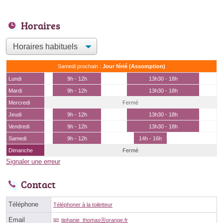
Horaires
Samedi prochain :
Jour férié (Assomption)
Lundi
9h - 12h
13h30 - 18h
Mardi
9h - 12h
13h30 - 18h
Mercredi
Fermé
Jeudi
9h - 12h
13h30 - 18h
Vendredi
9h - 12h
13h30 - 18h
Samedi
9h - 12h
14h - 16h
Dimanche
Fermé
Signaler une erreur
Contact
Téléphone
Téléphoner à la toiletteur
Email
tiphanie_thomasⓐorange.fr