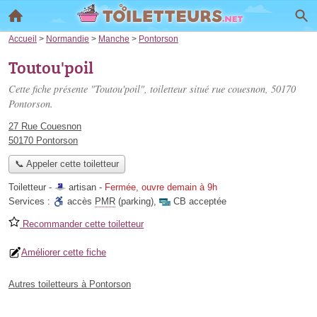
Accueil
>
Normandie
>
Manche
>
Pontorson
Toutou'poil
Cette fiche présente "Toutou'poil", toiletteur situé
rue couesnon
, 50170
Pontorson.
27 Rue Couesnon
50170 Pontorson
📞 Appeler cette toiletteur
Toiletteur -
artisan
-
Fermée, ouvre demain à 9h
Services :
accès
PMR
(parking)
,
CB acceptée
Recommander cette toiletteur
Améliorer cette fiche
Autres toiletteurs à Pontorson