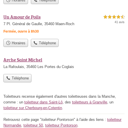
Horaires
Téléphone
Un Amour de Poils
4,5 étoiles sur 5
41 avis
7 Pl. Général de Gaulle, 35460 Maen-Roch
Fermée, ouvre à 8h30
Horaires
Téléphone
Arche Saint Michel
La Rafoulais, 35460 Les Portes du Coglais
Téléphone
Toiletteurs recense également d'autres toiletteuses dans la Manche,
comme : un
toiletteur dans Saint-Lô
, des
toiletteurs à Granville
, un
toiletteur sur Cherbourg-en-Cotentin
.
Retrouvez cette page "
toiletteur Pontorson
" à l'aide des liens :
toiletteur
Normandie
,
toiletteur 50
,
toiletteur Pontorson
.