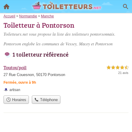
Accueil
>
Normandie
>
Manche
Toiletteur à Pontorson
Toiletteurs.net vous propose la liste des
toiletteurs pontorsonnais
.
Pontorson englobe les communes de Vessey, Macey et Pontorson
1 toiletteur référencé
Toutou'poil
4,5 étoiles sur 5
21 avis
27 Rue Couesnon, 50170 Pontorson
Fermée, ouvre à 9h
artisan
Horaires
Téléphone