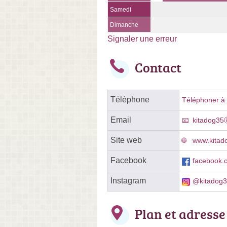
Samedi
Dimanche
Signaler une erreur
Contact
Téléphone
Téléphoner à l
Email
kitadog35
Site web
www.kitad
Facebook
facebook.
Instagram
@kitadog
Plan et adresse