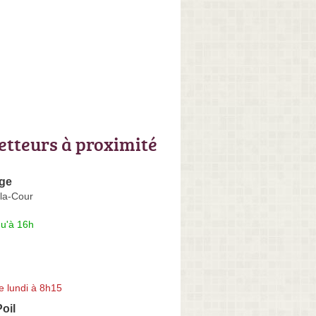
letteurs à proximité
age
-la-Cour
qu'à 16h
e lundi à 8h15
oil