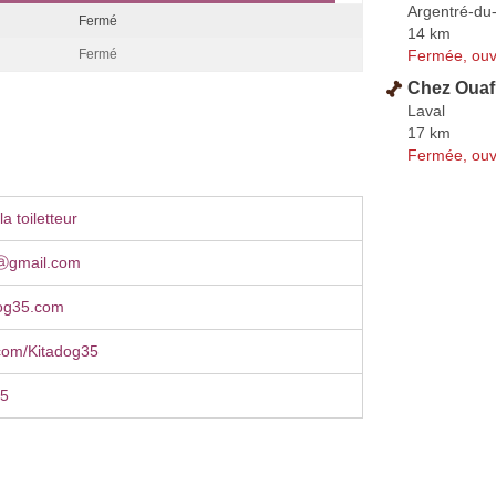
Argentré-du-
Fermé
14 km
Fermée, ouv
Fermé
Chez Ouaf
Laval
17 km
Fermée, ouv
a toiletteur
ⓐgmail.com
og35.com
com/Kitadog35
35