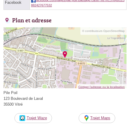
Facebook
882427677532
Plan et adresse
© contributeurs OpenStreetMap
Corriger l’adresse ou la localisation
Pile Poil
123 Boulevard de Laval
35500 Vitré
Trajet Waze
Trajet Maps