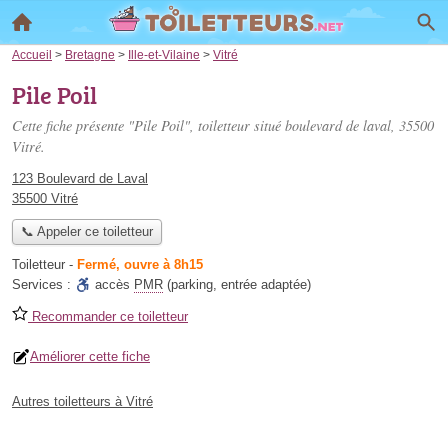
Accueil
>
Bretagne
>
Ille-et-Vilaine
>
Vitré
Pile Poil
Cette fiche présente "Pile Poil", toiletteur situé
boulevard de laval
, 35500
Vitré.
123 Boulevard de Laval
35500 Vitré
📞 Appeler ce toiletteur
Toiletteur
-
Fermé, ouvre à 8h15
Services :
accès
PMR
(parking, entrée adaptée)
Recommander ce toiletteur
Améliorer cette fiche
Autres toiletteurs à Vitré