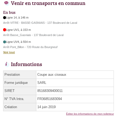
Venir en transports en commun
En bus
Ligne 14, à 146 m
Arrêt VITRE - BASSE-GASNIAIS - 137 Boulevard de Laval
Ligne UV1, à 153 m
Arrêt Basse_Gasniais - 137 Boulevard de Laval
Ligne UV4, à 554 m
Arrêt Pont_Billon - 720 Route du Bourgneuf
Voir tout
Informations
Prestation
Coupe aux ciseaux
Forme juridique
SARL
SIRET
85168309400011
N° TVA Intra.
FR36851683094
Création
14 juin 2019
Éditer les informations de mon toiletteur