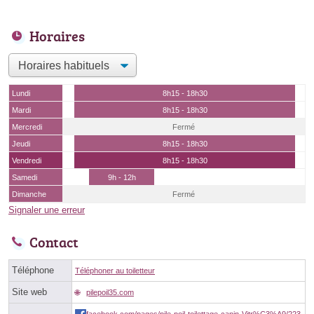
Horaires
Lundi
8h15 - 18h30
Mardi
8h15 - 18h30
Mercredi
Fermé
Jeudi
8h15 - 18h30
Vendredi
8h15 - 18h30
Samedi
9h - 12h
Dimanche
Fermé
Signaler une erreur
Contact
Téléphone
Téléphoner au toiletteur
Site web
pilepoil35.com
facebook.com/pages/pile-poil-toilettage-canin-Vitr%C3%A9/223