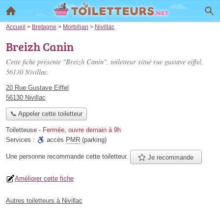
Accueil
>
Bretagne
>
Morbihan
>
Nivillac
Breizh Canin
Cette fiche présente "Breizh Canin", toiletteur situé
rue gustave eiffel
,
56130 Nivillac.
20 Rue Gustave Eiffel
56130 Nivillac
📞 Appeler cette toiletteur
Toiletteuse
-
Fermée, ouvre demain à 9h
Services :
accès
PMR
(parking)
Une personne
recommande
cette toiletteur.
Je recommande
Améliorer cette fiche
Autres toiletteurs à Nivillac