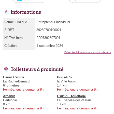
Informations
Forme juridique
Entrepreneur individuel
SIRET
89289709100021
N° TVA Intra.
FR07892897091
Création
1 septembre 2024
Éditer les informations de mon toiletteur
Toiletteurs à proximité
Canin Canine
Dogs&Co
La Roche-Bernard
la Ville Aubin
645 mètres
1.4 km
Fermée, ouvre demain à 9h
Fermée, ouvre demain à 9h
Arcanin
L'Art du Toilettage
Herbignac
La Chapelle-des-Marais
8 km
10 km
Fermée, ouvre demain à 9h
Fermée, ouvre demain à 9h