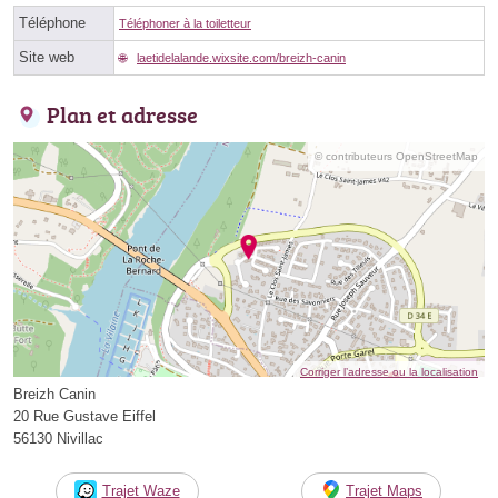
Téléphone
Téléphoner à la toiletteur
Site web
laetidelalande.wixsite.com/breizh-canin
Plan et adresse
© contributeurs OpenStreetMap
Corriger l’adresse ou la localisation
Breizh Canin
20 Rue Gustave Eiffel
56130 Nivillac
Trajet Waze
Trajet Maps