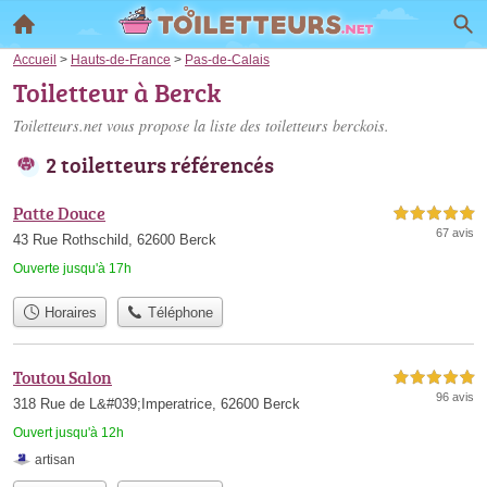
Accueil
>
Hauts-de-France
>
Pas-de-Calais
Toiletteur à Berck
Toiletteurs.net vous propose la liste des
toiletteurs berckois
.
2 toiletteurs référencés
Patte Douce
5,0 étoiles sur 5
67 avis
43 Rue Rothschild, 62600 Berck
Ouverte jusqu'à 17h
Horaires
Téléphone
Toutou Salon
5,0 étoiles sur 5
96 avis
318 Rue de L&#039;Imperatrice, 62600 Berck
Ouvert jusqu'à 12h
artisan