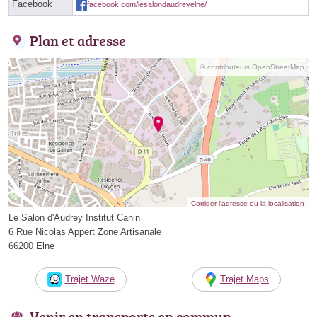
Facebook
facebook.com/lesalondaudreyelne/
Plan et adresse
© contributeurs OpenStreetMap
Corriger l’adresse ou la localisation
Le Salon d'Audrey Institut Canin
6 Rue Nicolas Appert Zone Artisanale
66200 Elne
Trajet Waze
Trajet Maps
Venir en transports en commun