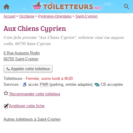
Accueil
>
Occitanie
>
Pyrénées-Orientales
>
Saint-Cyprien
Aux Chiens Cyprien
Cette fiche présente "Aux Chiens Cyprien", toiletteur situé
rue auguste
rodin
, 66750 Saint-Cyprien.
6 Rue Auguste Rodin
66750 Saint-Cyprien
📞 Appeler cette toiletteur
Toiletteuse
-
Fermée, ouvre lundi à 9h30
Services :
accès
PMR
(parking, entrée adaptée)
,
CB acceptée
Recommander cette toiletteur
Améliorer cette fiche
Autres toiletteurs à Saint-Cyprien