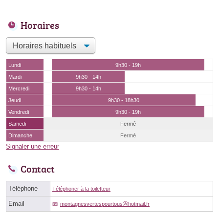
Horaires
Lundi
9h30 - 19h
Mardi
9h30 - 14h
Mercredi
9h30 - 14h
Jeudi
9h30 - 18h30
Vendredi
9h30 - 19h
Samedi
Fermé
Dimanche
Fermé
Signaler une erreur
Contact
Téléphone
Téléphoner à la toiletteur
Email
montagnesvertespourtousⓐhotmail.fr