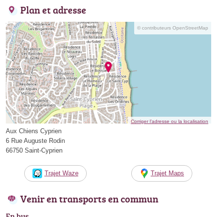
Plan et adresse
© contributeurs OpenStreetMap
Corriger l’adresse ou la localisation
Aux Chiens Cyprien
6 Rue Auguste Rodin
66750 Saint-Cyprien
Trajet Waze
Trajet Maps
Venir en transports en commun
En bus