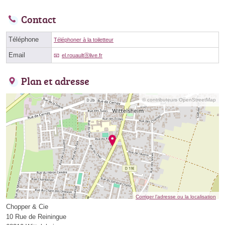
Contact
Téléphone
Téléphoner à la toiletteur
Email
el.rouaultⓐlive.fr
Plan et adresse
© contributeurs OpenStreetMap
Corriger l’adresse ou la localisation
Chopper & Cie
10 Rue de Reiningue