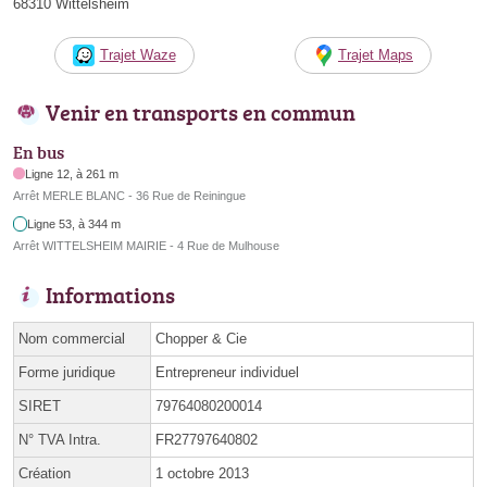
68310 Wittelsheim
Trajet Waze
Trajet Maps
Venir en transports en commun
En bus
Ligne 12, à 261 m
Arrêt MERLE BLANC - 36 Rue de Reiningue
Ligne 53, à 344 m
Arrêt WITTELSHEIM MAIRIE - 4 Rue de Mulhouse
Informations
Nom commercial
Chopper & Cie
Forme juridique
Entrepreneur individuel
SIRET
79764080200014
N° TVA Intra.
FR27797640802
Création
1 octobre 2013