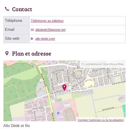
Contact
Téléphone
Téléphoner au toiletteur
Email
allodedeⓐlaposte.net
Site web
allo-dede.com
Plan et adresse
© contributeurs OpenStreetMap
Corriger l’adresse ou la localisation
Allo Dédé et fils