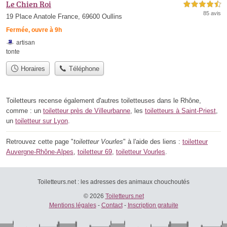
Le Chien Roi
4,5 étoiles sur 5
85 avis
19 Place Anatole France, 69600 Oullins
Fermée, ouvre à 9h
artisan
tonte
Horaires
Téléphone
Toiletteurs recense également d'autres toiletteuses dans le Rhône,
comme : un
toiletteur près de Villeurbanne
, les
toiletteurs à Saint-Priest
,
un
toiletteur sur Lyon
.
Retrouvez cette page "
toiletteur Vourles
" à l'aide des liens :
toiletteur
Auvergne-Rhône-Alpes
,
toiletteur 69
,
toiletteur Vourles
.
Toiletteurs.net : les adresses des animaux chouchoutés
© 2026
Toiletteurs.net
Mentions légales
-
Contact
-
Inscription gratuite