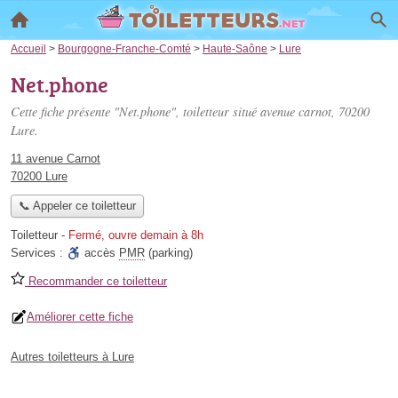
Accueil
>
Bourgogne-Franche-Comté
>
Haute-Saône
>
Lure
Net.phone
Cette fiche présente "Net.phone", toiletteur situé
avenue carnot
, 70200
Lure.
11 avenue Carnot
70200 Lure
📞 Appeler ce toiletteur
Toiletteur
-
Fermé, ouvre demain à 8h
Services :
accès
PMR
(parking)
Recommander ce toiletteur
Améliorer cette fiche
Autres toiletteurs à Lure