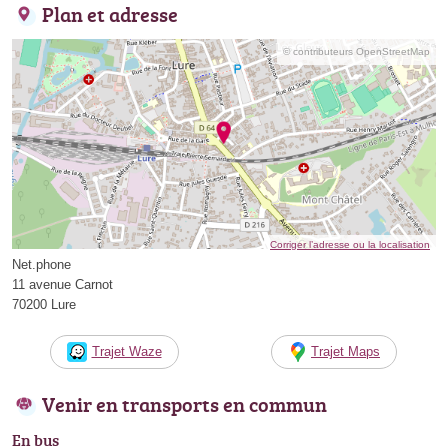
Plan et adresse
© contributeurs OpenStreetMap
Corriger l’adresse ou la localisation
Net.phone
11 avenue Carnot
70200 Lure
Trajet Waze
Trajet Maps
Venir en transports en commun
En bus