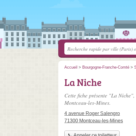
Accueil
>
Bourgogne-Franche-Comté
>
S
La Niche
Cette fiche présente "La Niche", 
Montceau-les-Mines.
4 avenue Roger Salengro
71300 Montceau-les-Mines
📞 Appeler ce toiletteur