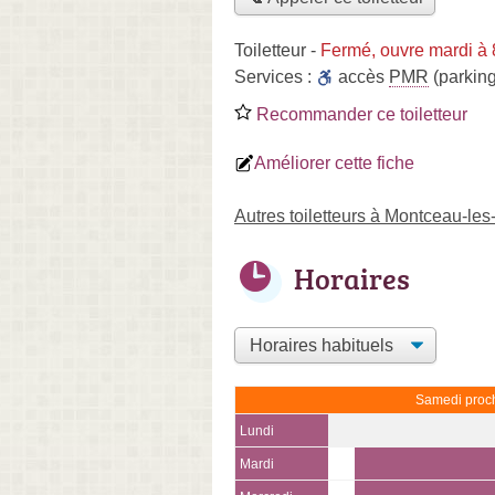
Toiletteur
-
Fermé, ouvre mardi à
Services :
accès
PMR
(parking
Recommander ce toiletteur
Améliorer cette fiche
Autres toiletteurs à Montceau-le
Horaires
Samedi proch
Lundi
Mardi