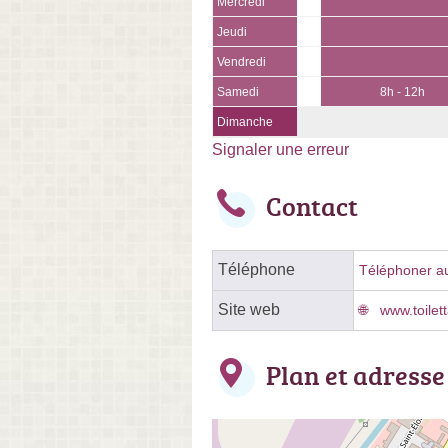
Mercredi
Jeudi
Vendredi
Samedi
8h - 12h
Dimanche
Signaler une erreur
Contact
Téléphone
Téléphoner au 
Site web
www.toilet
Plan et adresse