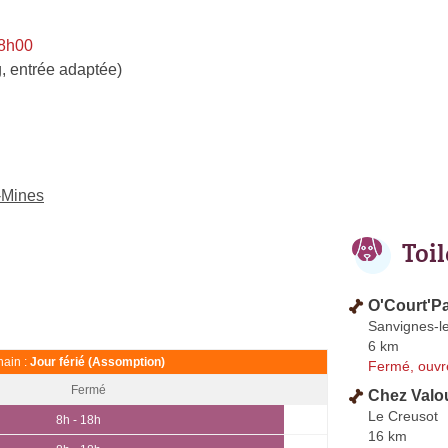
 8h00
, entrée adaptée)
s-Mines
Toi
O'Court'Pa
Sanvignes-l
6 km
ain :
Jour férié (Assomption)
Fermé, ouvr
Fermé
Chez Valo
Le Creusot
8h - 18h
16 km