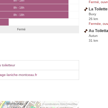
8h - 18h
Fermé, ouvr
8h - 18h
La Toilett
Buxy
8h - 18h
26 km
Fermée, ouv
Fermé
Au Toilett
Autun
31 km
toiletteur
tage-laniche-montceau.fr
© contributeurs OpenStreetMap