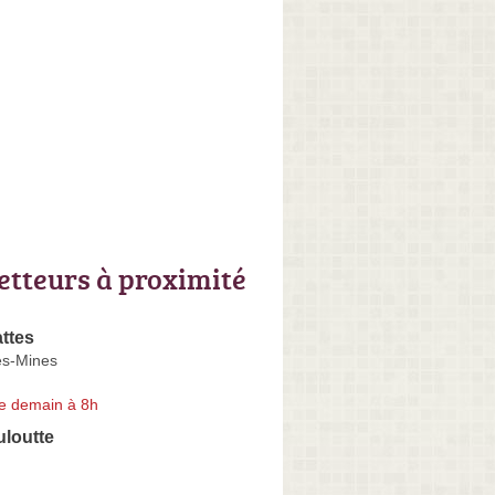
letteurs à proximité
ttes
es-Mines
e demain à 8h
uloutte