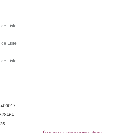
de Lisle
de Lisle
de Lisle
6400017
328464
025
Éditer les informations de mon toiletteur