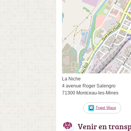
La Niche
4 avenue Roger Salengro
71300 Montceau-les-Mines
Trajet Waze
Venir en trans