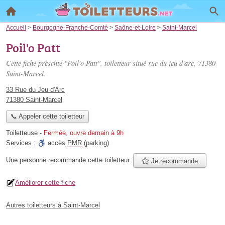
Accueil
>
Bourgogne-Franche-Comté
>
Saône-et-Loire
>
Saint-Marcel
Poil'o Patt
Cette fiche présente "Poil'o Patt", toiletteur situé
rue du jeu d'arc
, 71380
Saint-Marcel.
33 Rue du Jeu d'Arc
71380 Saint-Marcel
📞 Appeler cette toiletteur
Toiletteuse
-
Fermée, ouvre demain à 9h
Services :
accès
PMR
(parking)
Une personne
recommande
cette toiletteur.
Je recommande
Améliorer cette fiche
Autres toiletteurs à Saint-Marcel