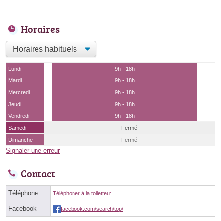
Horaires
Lundi
9h - 18h
Mardi
9h - 18h
Mercredi
9h - 18h
Jeudi
9h - 18h
Vendredi
9h - 18h
Samedi
Fermé
Dimanche
Fermé
Signaler une erreur
Contact
Téléphone
Téléphoner à la toiletteur
Facebook
facebook.com/search/top/