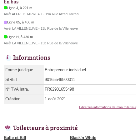
En bus
Ligne J, à 221 m
Arrêt ALFRED JARREAU - 19a Rue Alfred Jarreau
Ligne 05, à 430 m
Arrêt LA VILLENEUVE - 13b Rue de la Villeneuve
Ligne H, à 430 m
Arrêt LA VILLENEUVE - 13b Rue de la Villeneuve
Informations
Forme juridique
Entrepreneur individuel
SIRET
90165549800011
N° TVA Intra.
FR62901655498
Création
1 août 2021
Éditer les informations de mon toiletteur
Toiletteurs à proximité
Bulle et Bill
Black'n White