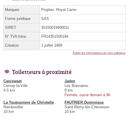
Marques
Proplan, Royal Canin
Forme juridique
SAS
SIRET
35150019400011
N° TVA Intra.
FR14351500194
Création
1 juillet 1989
Éditer les informations de mon toiletteur
Toiletteurs à proximité
Canisweet
Jaden
Cernay-la-Ville
Les Bréviaires
4.5 km
9 km
Fermée, ouvre demain à 9h
La Toutouniere de Christelle
FAUTRIER Dominique
Rambouillet
Saint-Rémy-lès-Chevreuse
10 km
10 km