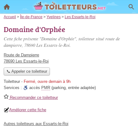
Accueil
>
Île-de-France
>
Yvelines
>
Les Essarts-le-Roi
Domaine d'Orphée
Cette fiche présente "Domaine d'Orphée", toiletteur situé
route de
dampierre
, 78690 Les Essarts-le-Roi.
Route de Dampierre
78690 Les Essarts-le-Roi
📞 Appeler ce toiletteur
Toiletteur
-
Fermé, ouvre demain à 9h
Services :
accès
PMR
(parking, entrée adaptée)
Recommander ce toiletteur
Améliorer cette fiche
Autres toiletteurs aux Essarts-le-Roi