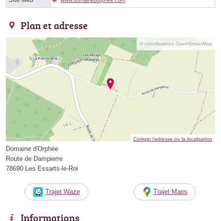
Plan et adresse
© contributeurs OpenStreetMap
Corriger l’adresse ou la localisation
Domaine d'Orphée
Route de Dampierre
78690 Les Essarts-le-Roi
Trajet Waze
Trajet Maps
Informations