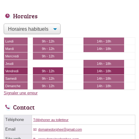
Horaires
Lundi
9h - 12h
14h - 18h
Mardi
9h - 12h
14h - 18h
Mercredi
9h - 12h
Jeudi
14h - 18h
Vendredi
9h - 12h
14h - 18h
Samedi
9h - 12h
14h - 18h
Dimanche
9h - 12h
14h - 18h
Signaler une erreur
Contact
Téléphone
Téléphoner au toiletteur
Email
domainedorpheeⓐgmail.com
Site web
www.domainedorphee.com