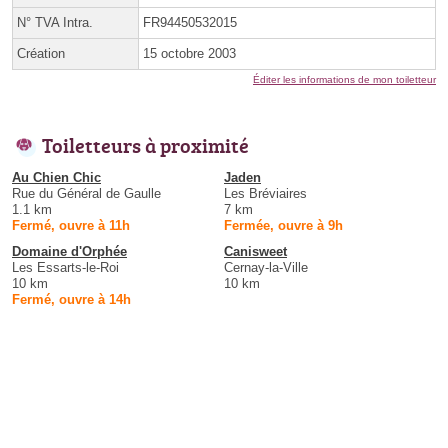
N° TVA Intra.
FR94450532015
Création
15 octobre 2003
Éditer les informations de mon toiletteur
Toiletteurs à proximité
Au Chien Chic
Jaden
Rue du Général de Gaulle
Les Bréviaires
1.1 km
7 km
Fermé, ouvre à 11h
Fermée, ouvre à 9h
Domaine d'Orphée
Canisweet
Les Essarts-le-Roi
Cernay-la-Ville
10 km
10 km
Fermé, ouvre à 14h