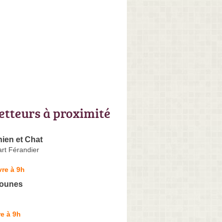
letteurs à proximité
en et Chat
t Férandier
re à 9h
tounes
e à 9h