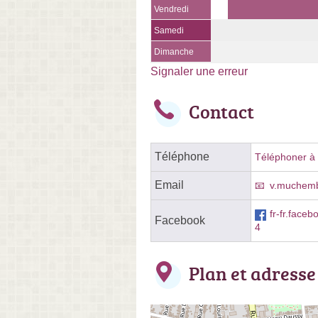
Vendredi
Samedi
Dimanche
Signaler une erreur
Contact
Téléphone
Téléphoner à l
Email
v.muchemb
fr-fr.fac
Facebook
4
Plan et adresse