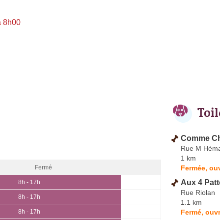
à 8h00
Toi
Comme Chi
Rue M Hémar
1 km
Fermée, ouv
Fermé
Aux 4 Pat
8h - 17h
Rue Riolan
8h - 17h
1.1 km
Fermé, ouvr
8h - 17h