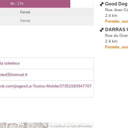
Good Dog 
8h - 17h
Rue Jean Ca
Fermé
2.4 km
Fermée, ouv
Fermé
DARRAS C
Rue du Gran
2.4 km
Fermée, ouv
a toiletteur
ledⓐhotmail.fr
ebook.com/pages/La-Toutou-Mobile/37351583947707
© contributeurs OpenStreetMap