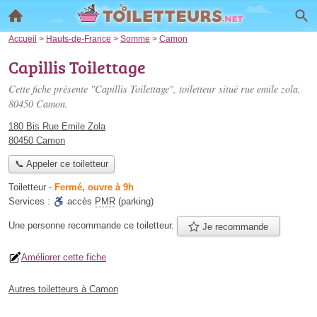
Accueil
>
Hauts-de-France
>
Somme
>
Camon
Capillis Toilettage
Cette fiche présente "Capillis Toilettage", toiletteur situé
rue emile zola
,
80450 Camon.
180 Bis Rue Emile Zola
80450 Camon
📞 Appeler ce toiletteur
Toiletteur
-
Fermé, ouvre à 9h
Services :
accès
PMR
(parking)
Une personne
recommande
ce toiletteur.
Je recommande
Améliorer cette fiche
Autres toiletteurs à Camon