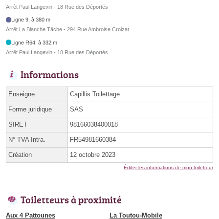
Arrêt Paul Langevin - 18 Rue des Déportés
Ligne 9, à 380 m
Arrêt La Blanche Tâche - 294 Rue Ambroise Croizat
Ligne R64, à 332 m
Arrêt Paul Langevin - 18 Rue des Déportés
Informations
Enseigne
Capillis Toilettage
Forme juridique
SAS
SIRET
98166038400018
N° TVA Intra.
FR54981660384
Création
12 octobre 2023
Éditer les informations de mon toiletteur
Toiletteurs à proximité
Aux 4 Pattounes
La Toutou-Mobile