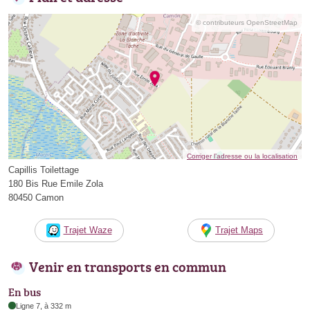
© contributeurs OpenStreetMap
Corriger l’adresse ou la localisation
Capillis Toilettage
180 Bis Rue Emile Zola
80450 Camon
Trajet Waze
Trajet Maps
Venir en transports en commun
En bus
Ligne 7, à 332 m