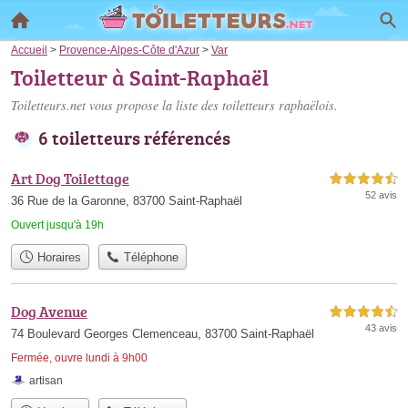
Accueil
>
Provence-Alpes-Côte d'Azur
>
Var
Toiletteur à Saint-Raphaël
Toiletteurs.net vous propose la liste des
toiletteurs raphaëlois
.
6 toiletteurs référencés
Art Dog Toilettage
4,5 étoiles sur 5
52 avis
36 Rue de la Garonne, 83700 Saint-Raphaël
Ouvert jusqu'à 19h
Horaires
Téléphone
Dog Avenue
4,5 étoiles sur 5
43 avis
74 Boulevard Georges Clemenceau, 83700 Saint-Raphaël
Fermée, ouvre lundi à 9h00
artisan