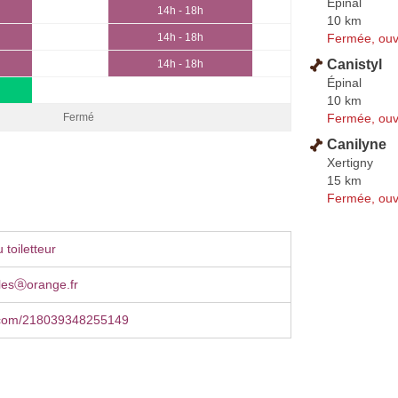
Épinal
14h - 18h
10 km
Fermée, ouv
14h - 18h
Canistyl
14h - 18h
Épinal
10 km
Fermée, ouv
Fermé
Canilyne
Xertigny
15 km
Fermée, ouv
toiletteur
lesⓐorange.fr
.com/218039348255149