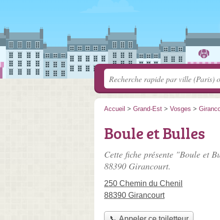
Accueil
>
Grand-Est
>
Vosges
>
Giranco
Boule et Bulles
Cette fiche présente "Boule et Bu
88390 Girancourt.
250 Chemin du Chenil
88390 Girancourt
📞 Appeler ce toiletteur