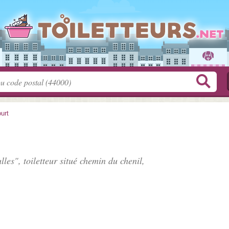
urt
lles", toiletteur situé
chemin du chenil
,