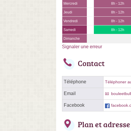
Mercredi
8h - 12h
Jeudi
8h - 12h
Vendredi
8h - 12h
Samedi
8h - 12h
Dimanche
Signaler une erreur
Contact
Téléphone
Téléphoner au 
Email
bouleetbul
Facebook
facebook
Plan et adresse