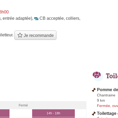
 8h00
, entrée adaptée)
,
CB acceptée
,
colliers
,
iletteur.
Je recommande
Toi
Pomme de 
Chantraine
9 km
Fermée, ouv
Fermé
Toilettage
14h - 18h