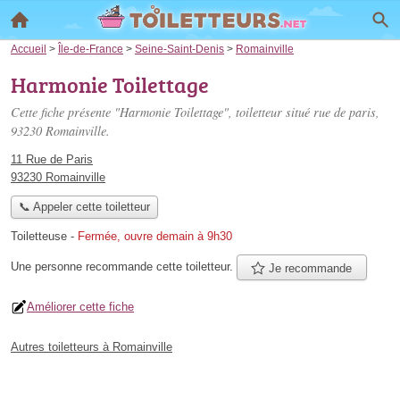
Accueil
>
Île-de-France
>
Seine-Saint-Denis
>
Romainville
Harmonie Toilettage
Cette fiche présente "Harmonie Toilettage", toiletteur situé
rue de paris
,
93230 Romainville.
11 Rue de Paris
93230 Romainville
📞 Appeler cette toiletteur
Toiletteuse
-
Fermée, ouvre demain à 9h30
Une personne
recommande
cette toiletteur.
Je recommande
Améliorer cette fiche
Autres toiletteurs à Romainville