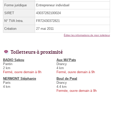
Forme juridique
Entrepreneur individuel
SIRET
43037282100024
N° TVA Intra.
FR72430372821
Création
27 mai 2011
Éditer les informations de mon toiletteur
Toiletteurs à proximité
BADIO Sekou
Aux Mil'Pats
Pantin
Drancy
2 km
4 km
Fermé, ouvre demain à 8h
Fermé, ouvre demain à 9h
NERMONT Stéphanie
Boul de Pwal
Paris
Drancy
4 km
4.4 km
Fermée, ouvre demain à 9h