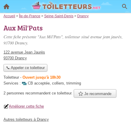
Accueil
>
Île-de-France
>
Seine-Saint-Denis
>
Drancy
Aux Mil'Pats
Cette fiche présente "Aux Mil'Pats", toiletteur situé
avenue jean jaurès
,
93700 Drancy.
122 avenue Jean Jaurès
93700 Drancy
📞 Appeler ce toiletteur
Toiletteur
-
Ouvert jusqu'à 18h30
Services :
CB acceptée
,
colliers
,
trimming
2 personnes
recommandent
ce toiletteur.
Je recommande
Améliorer cette fiche
Autres toiletteurs à Drancy