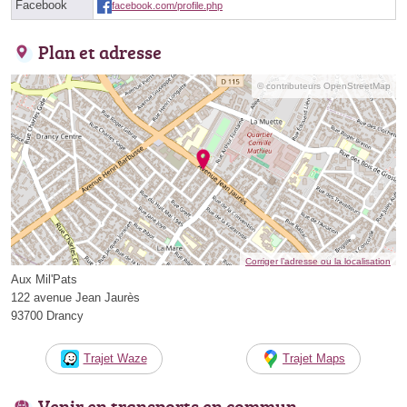
Facebook
facebook.com/profile.php
Plan et adresse
© contributeurs OpenStreetMap
Corriger l’adresse ou la localisation
Aux Mil'Pats
122 avenue Jean Jaurès
93700 Drancy
Trajet Waze
Trajet Maps
Venir en transports en commun