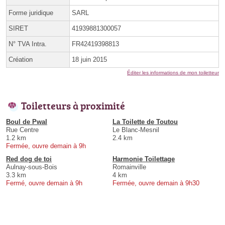
Forme juridique
SARL
SIRET
41939881300057
N° TVA Intra.
FR42419398813
Création
18 juin 2015
Éditer les informations de mon toiletteur
Toiletteurs à proximité
Boul de Pwal
La Toilette de Toutou
Rue Centre
Le Blanc-Mesnil
1.2 km
2.4 km
Fermée, ouvre demain à 9h
Red dog de toi
Harmonie Toilettage
Aulnay-sous-Bois
Romainville
3.3 km
4 km
Fermé, ouvre demain à 9h
Fermée, ouvre demain à 9h30