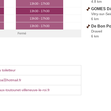
4.8 km
13h30 - 17h30
GOMES DA
13h30 - 17h30
Vitry-sur-Se
6 km
13h30 - 17h30
De Bon Po
13h30 - 17h30
Draveil
Fermé
6 km
toiletteur
baⓐhotmail.fr
aux-toutounet-villeneuve-le-roi.fr