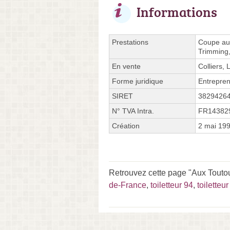
Informations
Prestations
Coupe aux
Trimming, 
En vente
Colliers, 
Forme juridique
Entrepren
SIRET
3829426
N° TVA Intra.
FR14382
Création
2 mai 19
Retrouvez cette page "Aux Toutoun
de-France
,
toiletteur 94
,
toiletteu