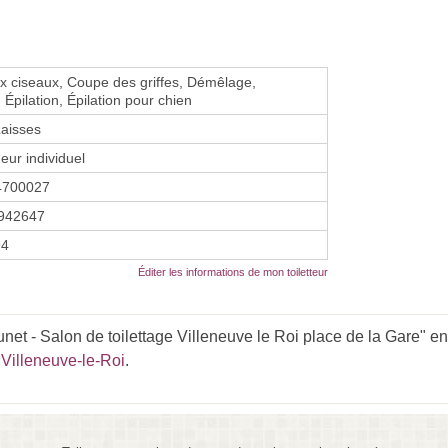
 ciseaux, Coupe des griffes, Démêlage,
Épilation, Épilation pour chien
Laisses
eur individuel
4700027
942647
94
Éditer les informations de mon toiletteur
et - Salon de toilettage Villeneuve le Roi place de la Gare" en 
r Villeneuve-le-Roi
.