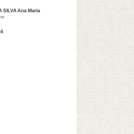
 SILVA Ana Maria
ine
il