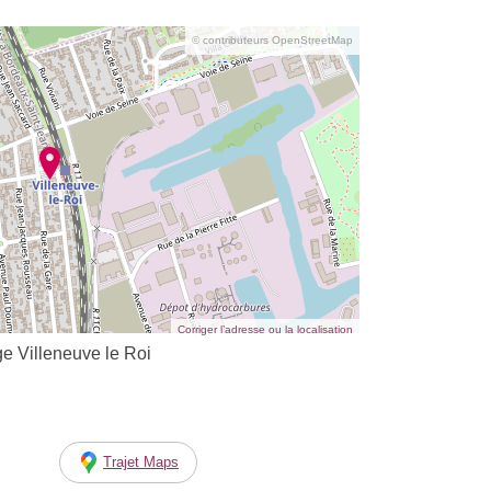
© contributeurs OpenStreetMap
Corriger l’adresse ou la localisation
ge Villeneuve le Roi
Trajet Maps