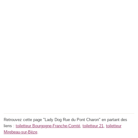
Retrouvez cette page "Lady Dog Rue du Pont Charon" en partant des
liens :
toiletteur Bourgogne-Franche-Comté
,
toiletteur 21
,
toiletteur
Mirebeau-sur-Bèze
.