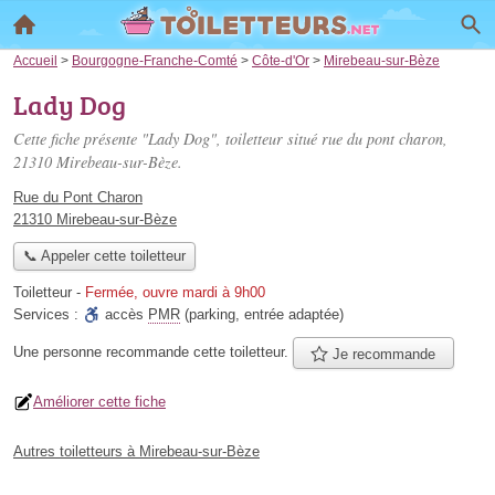
Accueil
>
Bourgogne-Franche-Comté
>
Côte-d'Or
>
Mirebeau-sur-Bèze
Lady Dog
Cette fiche présente "Lady Dog", toiletteur situé
rue du pont charon
,
21310 Mirebeau-sur-Bèze.
Rue du Pont Charon
21310 Mirebeau-sur-Bèze
📞 Appeler cette toiletteur
Toiletteur
-
Fermée, ouvre mardi à 9h00
Services :
accès
PMR
(parking, entrée adaptée)
Une personne
recommande
cette toiletteur.
Je recommande
Améliorer cette fiche
Autres toiletteurs à Mirebeau-sur-Bèze