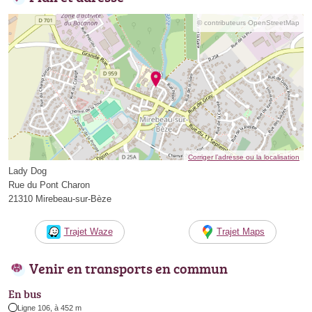
© contributeurs OpenStreetMap
Corriger l’adresse ou la localisation
Lady Dog
Rue du Pont Charon
21310 Mirebeau-sur-Bèze
Trajet Waze
Trajet Maps
Venir en transports en commun
En bus
Ligne 106, à 452 m