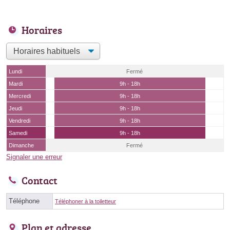
Horaires
Lundi
Fermé
Mardi
9h - 18h
Mercredi
9h - 18h
Jeudi
9h - 18h
Vendredi
9h - 18h
Samedi
9h - 18h
Dimanche
Fermé
Signaler une erreur
Contact
Téléphone
Téléphoner à la toiletteur
Plan et adresse