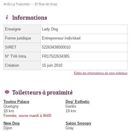
Arrêt La Tranchée - - 37 Rue de Gray
Informations
Enseigne
Lady Dog
Forme juridique
Entrepreneur individuel
SIRET
52263438500010
N° TVA Intra.
FR17522634385
Création
15 juin 2010
Éditer les informations de mon toiletteur
Toiletteurs à proximité
Toutou Palace
Dog' Esthetic
Quetigny
Genlis
18 km
19 km
Fermée, ouvre mardi à 9h00
New Dog
Salon Snoopy
Dijon
Gray