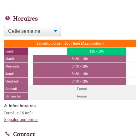
Horaires
Samedi prochain :
Jour férié (Assomption)
Lundi
12h - 18h
Mardi
8h30 - 18h
Mercredi
8h30 - 18h
Jeudi
8h30 - 18h
Vendredi
8h30 - 18h
Samedi
Fermé
(15 août)
Dimanche
Fermé
Fermé le 15 août
Signaler une erreur
Contact