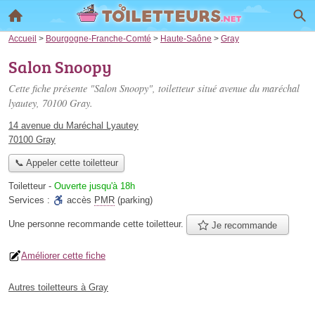
Accueil
>
Bourgogne-Franche-Comté
>
Haute-Saône
>
Gray
Salon Snoopy
Cette fiche présente "Salon Snoopy", toiletteur situé
avenue du maréchal
lyautey
, 70100 Gray.
14 avenue du Maréchal Lyautey
70100 Gray
📞 Appeler cette toiletteur
Toiletteur
-
Ouverte jusqu'à 18h
Services :
accès
PMR
(parking)
Une personne
recommande
cette toiletteur.
Je recommande
Améliorer cette fiche
Autres toiletteurs à Gray