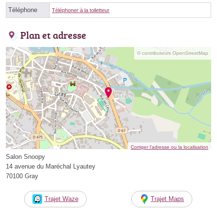
Téléphone
Téléphoner à la toiletteur
Plan et adresse
© contributeurs OpenStreetMap
Corriger l’adresse ou la localisation
Salon Snoopy
14 avenue du Maréchal Lyautey
70100 Gray
Trajet Waze
Trajet Maps