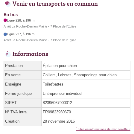
Venir en transports en commun
En bus
Ligne 228, à 196 m
Arrêt La Roche-Derrien Mairie - 7 Place de l'Eglise
Ligne 227, à 196 m
Arrêt La Roche-Derrien Mairie - 7 Place de l'Eglise
Informations
Prestation
Épilation pour chien
En vente
Colliers, Laisses, Shampooings pour chien
Enseigne
Toilet'pattes
Forme juridique
Entrepreneur individuel
SIRET
82396067900012
N° TVA Intra.
FR09823960679
Création
28 novembre 2016
Éditer les informations de mon toiletteur