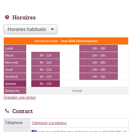
Horaires
Samedi prochain :
Jour férié (Assomption)
Lundi
14h - 18h
Mardi
9h - 12h
14h - 18h
Mercredi
9h - 12h
14h - 18h
Jeudi
9h - 12h
14h - 18h
Vendredi
9h - 12h
14h - 18h
Samedi
9h - 12h
Dimanche
Fermé
Signaler une erreur
Contact
Téléphone
Téléphoner à la toiletteur
facebook.com/Toiletpattes-Toilettage-Canin-et-F%C3%A9lin-13