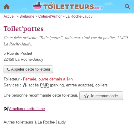
Accueil
>
Bretagne
>
Côtes-d'Armor
>
La Roche-Jaudy
Toilet'pattes
Cette fiche présente "Toilet'pattes", toiletteur situé
rue du pouliet
, 22450
La Roche-Jaudy.
5 Rue du Pouliet
22450 La Roche-Jaudy
📞 Appeler cette toiletteur
Toiletteur
-
Fermée, ouvre demain à 14h
Services :
accès
PMR
(parking, entrée adaptée)
,
colliers
Une personne
recommande
cette toiletteur.
Je recommande
Améliorer cette fiche
Autres toiletteurs à La Roche-Jaudy