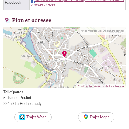
Facebook
78324495539249
Plan et adresse
© contributeurs OpenStreetMap
Corriger l’adresse ou la localisation
Toilet'pattes
5 Rue du Pouliet
22450 La Roche-Jaudy
Trajet Waze
Trajet Maps