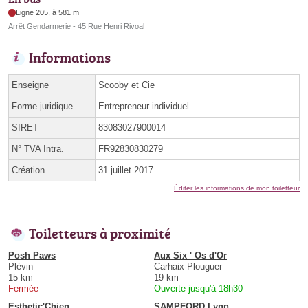
Ligne 205, à 581 m
Arrêt Gendarmerie - 45 Rue Henri Rivoal
Informations
Enseigne
Scooby et Cie
Forme juridique
Entrepreneur individuel
SIRET
83083027900014
N° TVA Intra.
FR92830830279
Création
31 juillet 2017
Éditer les informations de mon toiletteur
Toiletteurs à proximité
Posh Paws
Aux Six ' Os d'Or
Plévin
Carhaix-Plouguer
15 km
19 km
Fermée
Ouverte jusqu'à 18h30
Esthetic'Chien
SAMPFORD Lynn