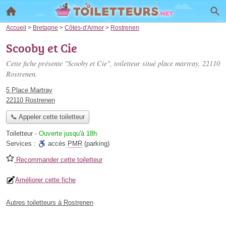
Accueil
>
Bretagne
>
Côtes-d'Armor
>
Rostrenen
Scooby et Cie
Cette fiche présente "Scooby et Cie", toiletteur situé
place martray
, 22110
Rostrenen.
5 Place Martray
22110 Rostrenen
📞 Appeler cette toiletteur
Toiletteur
-
Ouverte jusqu'à 18h
Services :
accès
PMR
(parking)
Recommander cette toiletteur
Améliorer cette fiche
Autres toiletteurs à Rostrenen