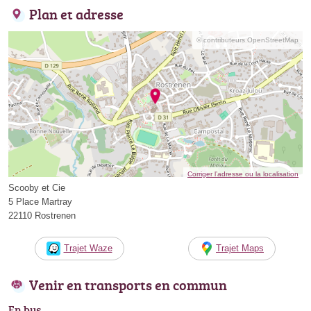
Plan et adresse
© contributeurs OpenStreetMap
Corriger l’adresse ou la localisation
Scooby et Cie
5 Place Martray
22110 Rostrenen
Trajet Waze
Trajet Maps
Venir en transports en commun
En bus