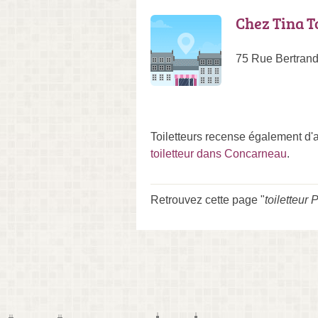
Chez Tina T
75 Rue Bertran
Toiletteurs recense également d'a
toiletteur dans Concarneau
.
Retrouvez cette page "
toiletteur 