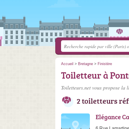
Accueil
>
Bretagne
>
Finistère
Toiletteur à Pont
Toiletteurs.net vous propose la l
2 toiletteurs ré
Elégance C
6 Rue Lamartine