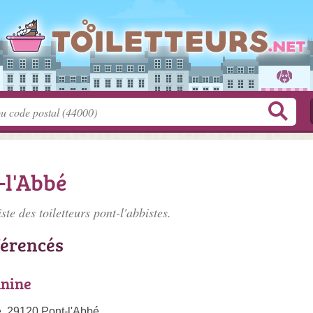
-l'Abbé
iste des
toiletteurs pont-l'abbistes
.
férencés
anine
, 29120 Pont-l'Abbé