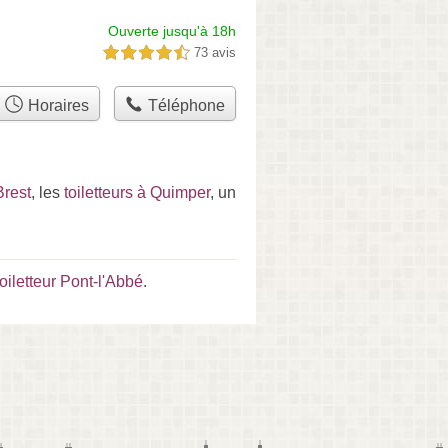
Ouverte jusqu'à 18h
73 avis
4,5 étoiles sur 5
Horaires
Téléphone
Brest
, les
toiletteurs à Quimper
, un
toiletteur Pont-l'Abbé
.