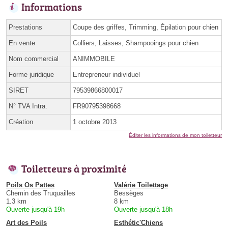
Informations
Prestations
Coupe des griffes, Trimming, Épilation pour chien
En vente
Colliers, Laisses, Shampooings pour chien
Nom commercial
ANIMMOBILE
Forme juridique
Entrepreneur individuel
SIRET
79539866800017
N° TVA Intra.
FR90795398668
Création
1 octobre 2013
Éditer les informations de mon toiletteur
Toiletteurs à proximité
Poils Os Pattes
Valérie Toilettage
Chemin des Truquailles
Bessèges
1.3 km
8 km
Ouverte jusqu'à 19h
Ouverte jusqu'à 18h
Art des Poils
Esthétic'Chiens