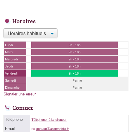
Horaires
Lundi
9h - 18h
Mardi
9h - 18h
Mercredi
9h - 18h
Jeudi
9h - 18h
Vendredi
9h - 18h
Samedi
Fermé
Dimanche
Fermé
Signaler une erreur
Contact
Téléphone
Téléphoner à la toiletteur
Email
contactⓐanimmobile.fr