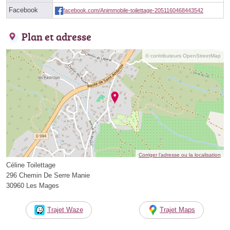
Facebook
facebook.com/Animmobile-toilettage-2051160468443542
Plan et adresse
© contributeurs OpenStreetMap
Corriger l’adresse ou la localisation
Céline Toilettage
296 Chemin De Serre Manie
30960 Les Mages
Trajet Waze
Trajet Maps