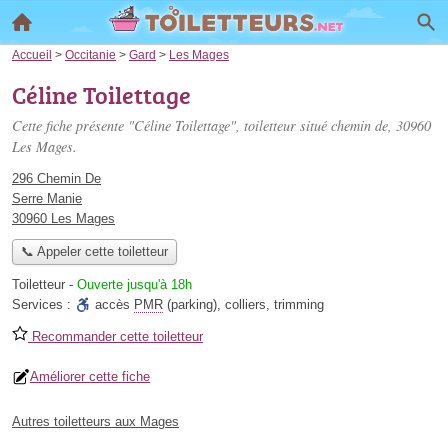
Accueil
>
Occitanie
>
Gard
>
Les Mages
Céline Toilettage
Cette fiche présente "Céline Toilettage", toiletteur situé
chemin de
, 30960
Les Mages.
296 Chemin De
Serre Manie
30960 Les Mages
📞 Appeler cette toiletteur
Toiletteur
-
Ouverte jusqu'à 18h
Services :
accès
PMR
(parking)
,
colliers
,
trimming
Recommander cette toiletteur
Améliorer cette fiche
Autres toiletteurs aux Mages