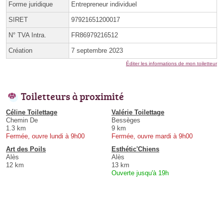
Forme juridique
Entrepreneur individuel
SIRET
97921651200017
N° TVA Intra.
FR86979216512
Création
7 septembre 2023
Éditer les informations de mon toiletteur
Toiletteurs à proximité
Céline Toilettage
Valérie Toilettage
Chemin De
Bessèges
1.3 km
9 km
Fermée, ouvre lundi à 9h00
Fermée, ouvre mardi à 9h00
Art des Poils
Esthétic'Chiens
Alès
Alès
12 km
13 km
Ouverte jusqu'à 19h