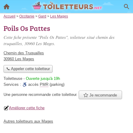
Accueil
>
Occitanie
>
Gard
>
Les Mages
Poils Os Pattes
Cette fiche présente "Poils Os Pattes", toiletteur situé
chemin des
truquailles
, 30960 Les Mages.
Chemin des Truquailles
30960 Les Mages
📞 Appeler cette toiletteur
Toiletteuse
-
Ouverte jusqu'à 19h
Services :
accès
PMR
(parking)
Une personne
recommande
cette toiletteur.
Je recommande
Améliorer cette fiche
Autres toiletteurs aux Mages