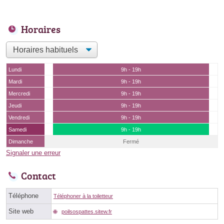
Horaires
Lundi
9h - 19h
Mardi
9h - 19h
Mercredi
9h - 19h
Jeudi
9h - 19h
Vendredi
9h - 19h
Samedi
9h - 19h
Dimanche
Fermé
Signaler une erreur
Contact
Téléphone
Téléphoner à la toiletteur
Site web
poilsospattes.sitew.fr