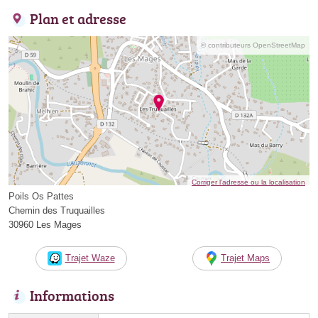
Plan et adresse
© contributeurs OpenStreetMap
Corriger l’adresse ou la localisation
Poils Os Pattes
Chemin des Truquailles
30960 Les Mages
Trajet Waze
Trajet Maps
Informations