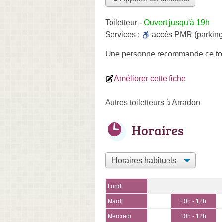
Toiletteur
-
Ouvert jusqu'à 19h
Services :
accès
PMR
(parking
Une personne
recommande
ce to
Améliorer cette fiche
Autres toiletteurs à Arradon
Horaires
Lundi
Mardi
10h - 12h
Mercredi
10h - 12h