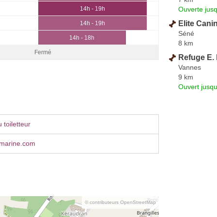
Ouverte jus
14h - 19h
Elite Cani
14h - 19h
Séné
14h - 18h
8 km
Fermé
Refuge E.
Vannes
9 km
Ouvert jusqu
toiletteur
marine.com
© contributeurs OpenStreetMap