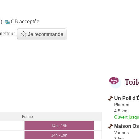
)
,
CB acceptée
iletteur.
Je recommande
Toi
Un Poil d'
Ploeren
4.5 km
Ouvert jusqu
Fermé
Maison Os
14h - 19h
Vannes
14h - 19h
7 km