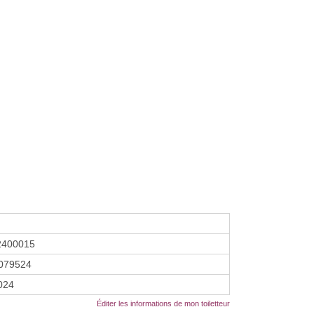
2400015
079524
2024
Éditer les informations de mon toiletteur