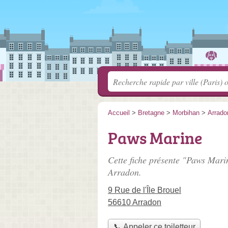
Accueil
>
Bretagne
>
Morbihan
>
Arrado
Paws Marine
Cette fiche présente "Paws Marin
Arradon.
9 Rue de l'Île Brouel
56610 Arradon
📞 Appeler ce toiletteur