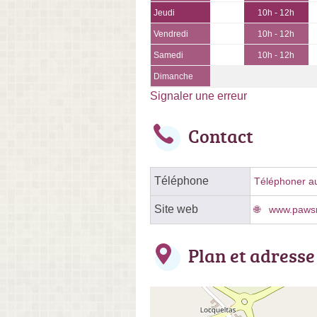
Jeudi
10h - 12h
Vendredi
10h - 12h
Samedi
10h - 12h
Dimanche
Signaler une erreur
Contact
Téléphone
Téléphoner au 
Site web
www.paws
Plan et adresse