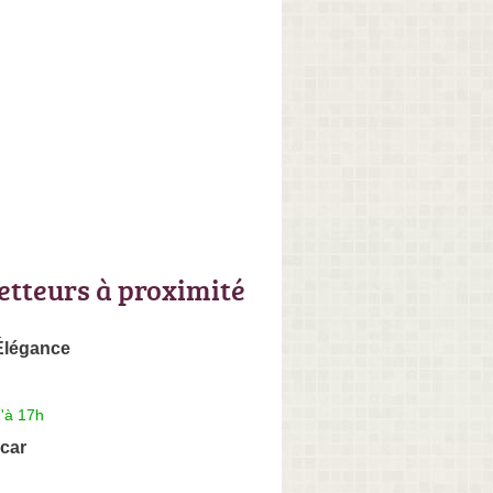
letteurs à proximité
Élégance
'à 17h
car