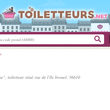
n
e", toiletteur situé
rue de l'île brouel
, 56610